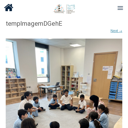
tempImagemDGehE
Next →